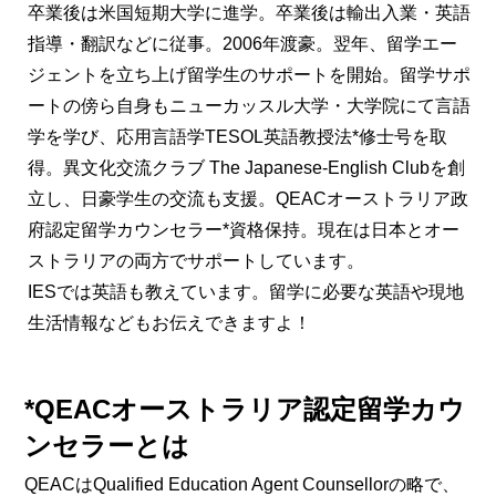
卒業後は米国短期大学に進学。卒業後は輸出入業・英語
指導・翻訳などに従事。2006年渡豪。翌年、留学エー
ジェントを立ち上げ留学生のサポートを開始。留学サポ
ートの傍ら自身もニューカッスル大学・大学院にて言語
学を学び、応用言語学TESOL英語教授法*修士号を取
得。異文化交流クラブ The Japanese-English Clubを創
立し、日豪学生の交流も支援。QEACオーストラリア政
府認定留学カウンセラー*資格保持。現在は日本とオー
ストラリアの両方でサポートしています。
IESでは英語も教えています。留学に必要な英語や現地
生活情報などもお伝えできますよ！
*QEACオーストラリア認定留学カウ
ンセラーとは
QEACはQualified Education Agent Counsellorの略で、