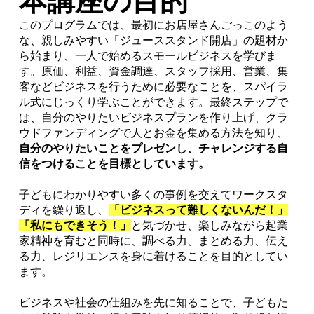
​本講座の目的
このプログラムでは、最初にお店屋さんごっこのよう
な、親しみやすい「ジューススタンド開店」の題材か
ら始まり、一人で始めるスモールビジネスを学びま
す。原価、利益、資金調達、スタッフ採用、営業、集
客などビジネスを行うために必要なことを、スパイラ
ル式にじっくり学ぶことができます。最終ステップで
は、自分のやりたいビジネスプランを作り上げ、クラ
ウドファンディングで人とお金を集める方法を知り、
自分のやりたいことをプレゼンし、チャレンジする自
信をつけることを目標としています。
子どもにわかりやすい多くの事例を交えてワークスタ
ディを繰り返し、
「ビジネスって難しくないんだ！」
「私にもできそう！」
と気づかせ、楽しみながら起業
家精神を育むと同時に、調べる力、まとめる力、伝え
る力、レジリエンスを身に着けることを目的としてい
ます。
ビジネスや社会の仕組みを先に知ることで、子どもた