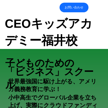
お問い合わせ
​CEOキッズアカ
デミー福井校
子どものための
「ビジネス」スクー
世界最強国に駆け上がる、アメリ
ル
カ義務教育に学ぶ！
小中高生でグローバル企業を立ち
上げ、実際にクラウドファンディ