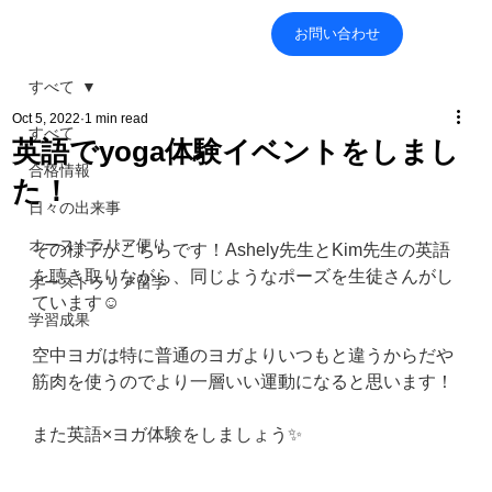
お問い合わせ
すべて
Oct 5, 2022
1 min read
すべて
英語でyoga体験イベントをしまし
合格情報
た！
日々の出来事
オーストラリア便り
その様子がこちらです！Ashely先生とKim先生の英語
を聴き取りながら、同じようなポーズを生徒さんがし
オーストラリア留学
ています☺
学習成果
空中ヨガは特に普通のヨガよりいつもと違うからだや
筋肉を使うのでより一層いい運動になると思います！
また英語×ヨガ体験をしましょう✨